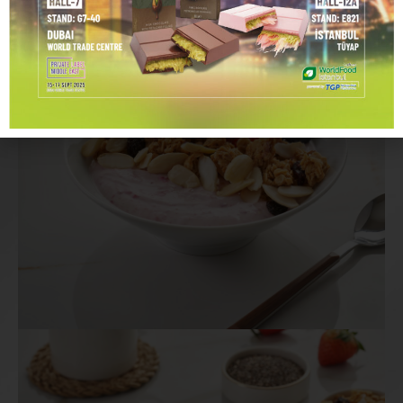
Özel Kavrulmuş Granolalı Lotus
Bisküvili – Muzlu Bowl
Lotus bisküvili yoğurt, özel kavrulmuş granola
ve taze muz dilimleriyle buluşuyor.
Karamelimsi lezzeti ve kıtır dokusuyla tatlı
ama dengeli bir keyif.