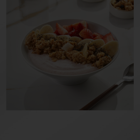
Özel Kavrulmuş Granolalı Orman
Meyveli Bowl
Böğürtlenli yoğurtla buluşan özel kavrulmuş
granola, böğürtlen, yaban mersini ve çilekle
taptaze bir uyum yakalıyor. Her kaşıkta
doğadan gelen enerji ve tatlı bir ferahlık.
Özel Kavrulmuş Granolalı Çilekli –