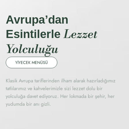
Avrupa’dan
Lezzet
Esintilerle
Yolculuğu
YİYECEK MENÜSÜ
Klasik Avrupa tariflerinden ilham alarak hazırladığımız
tatlılarımız ve kahvelerimizle sizi lezzet dolu bir
yolculuğa davet ediyoruz. Her lokmada bir şehir, her
yudumda bir anı gizli.