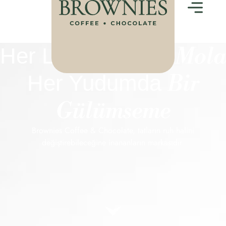
Bir Mola
Her Lokmada
Bir
Her Yudumda
Gülümseme
Brownies Coffee & Chocolate, tatların ruh halini
değiştirebileceğine inananların markasıdır.